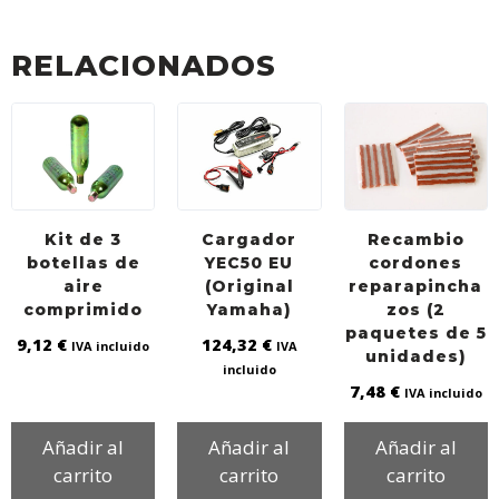
RELACIONADOS
Kit de 3
Cargador
Recambio
botellas de
YEC50 EU
cordones
aire
(Original
reparapincha
comprimido
Yamaha)
zos (2
paquetes de 5
9,12
€
124,32
€
IVA incluido
IVA
unidades)
incluido
7,48
€
IVA incluido
Añadir al
Añadir al
Añadir al
carrito
carrito
carrito