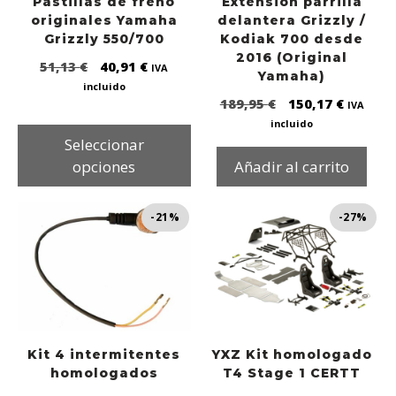
Pastillas de freno
Extensión parrilla
originales Yamaha
delantera Grizzly /
Grizzly 550/700
Kodiak 700 desde
2016 (Original
51,13
€
40,91
€
IVA
Yamaha)
incluido
189,95
€
150,17
€
IVA
incluido
Seleccionar
opciones
Añadir al carrito
-21%
-27%
Kit 4 intermitentes
YXZ Kit homologado
homologados
T4 Stage 1 CERTT