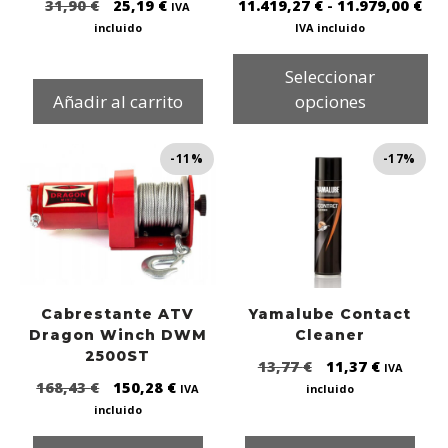
31,90
€
25,19
€
11.419,27
€
-
11.979,00
€
IVA
incluido
IVA incluido
Seleccionar
Añadir al carrito
opciones
-11%
-17%
Cabrestante ATV
Yamalube Contact
Dragon Winch DWM
Cleaner
2500ST
13,77
€
11,37
€
IVA
168,43
€
150,28
€
IVA
incluido
incluido