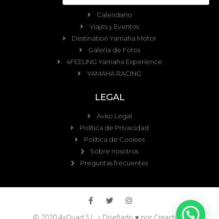
Calendario
Viajes y Eventos
Destination Yamaha Motor
Galeria de Fotos
4FEELING Yamaha Experience
YAMAHA RACING
LEGAL
Aviso Legal
Política de Privacidad
Política de Cookies
Sobre nosotros
Preguntas frecuentes
© 2020 4xQuad S.L. • Diseñado ♥ por
Creactitud