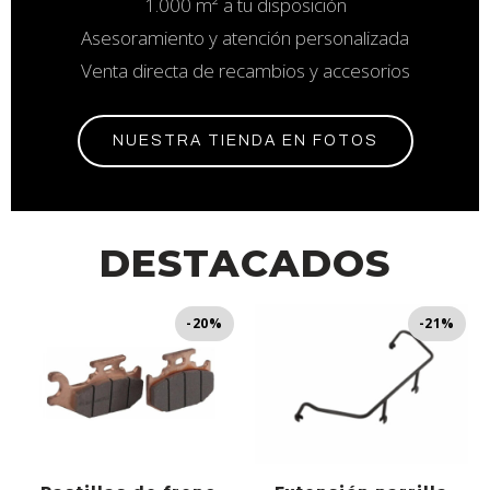
1.000 m² a tu disposición
Asesoramiento y atención personalizada
Venta directa de recambios y accesorios
NUESTRA TIENDA EN FOTOS
DESTACADOS
-20%
-21%