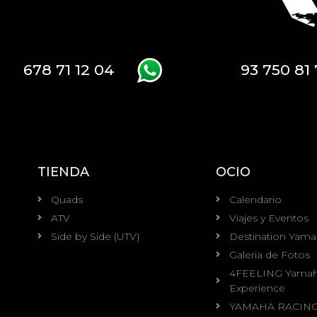
678 71 12 04
93 750 81 
TIENDA
OCIO
Quads
Calendario
ATV
Viajes y Eventos
Side by Side (UTV)
Destination Yam
Galeria de Fotos
4FEELING Yama
Experience
YAMAHA RACIN