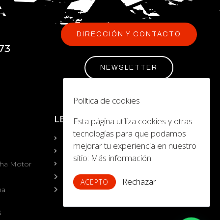
DIRECCIÓN Y CONTACTO
73
NEWSLETTER
Política de cookies
LEGAL
Esta página utiliza cookies y otras
tecnologías para que podamos
Aviso Legal
mejorar tu experiencia en nuestro
Política de Privacidad
sitio:
Más información.
aha Motor
Política de Cookies
Sobre nosotros
Rechazar
ACEPTO
ha
Preguntas frecuentes
G