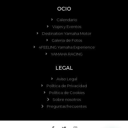
OCIO
Calendario
Viajes y Eventos
Destination Yamaha Motor
Galeria de Fotos
4FEELING Yamaha Experience
YAMAHA RACING
LEGAL
Aviso Legal
Política de Privacidad
Política de Cookies
Sobre nosotros
Preguntas frecuentes