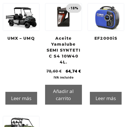
o
r
p
-18%
k
p
UMX – UMQ
Aceite
EF2000iS
Yamalube
SEMI SYNTETI
C S4 10W40
4L.
78,60
€
64,74
€
IVA incluido
Añadir al
Leer más
carrito
Leer más