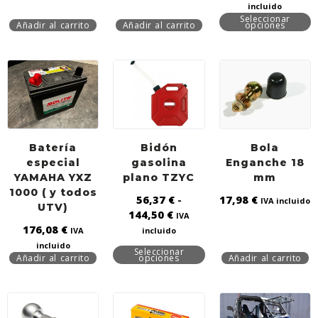
incluido
Seleccionar
Añadir al carrito
Añadir al carrito
opciones
Batería
Bidón
Bola
especial
gasolina
Enganche 18
YAMAHA YXZ
plano TZYC
mm
1000 ( y todos
56,37
€
-
17,98
€
IVA incluido
UTV)
144,50
€
IVA
176,08
€
IVA
incluido
incluido
Seleccionar
Añadir al carrito
opciones
Añadir al carrito