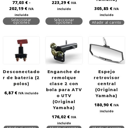
77,03
€
-
223,29
€
IVA
202,19
€
305,85
€
IVA
incluido
IVA
incluido
incluido
Seleccionar
Seleccionar
opciones
opciones
Añadir al carrito
Desconectado
Enganche de
Espejo
r de batería (2
remolque
retrovisor
polos)
clase 2 con
central
bola para ATV
(Original
6,87
€
IVA incluido
o UTV
Yamaha)
(Original
180,90
€
IVA
Yamaha)
incluido
176,02
€
IVA
incluido