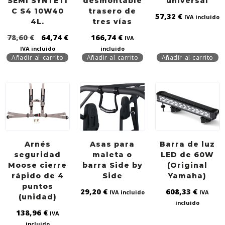
SEMI SYNTETI
desmontable
universal
C S4 10W40
trasero de
57,32
€
IVA incluido
4L.
tres vías
78,60
€
64,74
€
166,74
€
IVA
IVA incluido
incluido
Añadir al carrito
Añadir al carrito
Añadir al carrito
Arnés
Asas para
Barra de luz
seguridad
maleta o
LED de 60W
Moose cierre
barra Side by
(Original
rápido de 4
Side
Yamaha)
puntos
29,20
€
608,33
€
IVA incluido
IVA
(unidad)
incluido
138,96
€
IVA
incluido