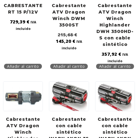
CABRESTANTE
Cabrestante
Cabrestante
RT 15 P/12V
ATV Dragon
ATV Dragon
Winch DWM
Winch
729,39
€
IVA
3500ST
Highlander
incluido
DWH 3500HD-
215,68
€
S con cable
145,20
€
IVA
sintético
incluido
357,92
€
IVA
incluido
Añadir al carrito
Añadir al carrito
Añadir al carrito
Cabrestante
Cabrestante
Cabrestante
ATV Dragon
con cable
con cable
Winch
sintético
sintético