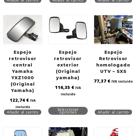
Añadir al carrito
Añadir al carrito
Añadir al carrito
Espejo
Espejo
Espejo
retrovisor
retrovisor
Retrovisor
central
exterior
homologado
Yamaha
(Original
UTV – SXS
YXZ1000
yamaha)
77,37
€
IVA incluido
(Original
116,35
€
IVA
Yamaha)
incluido
122,74
€
IVA
incluido
Seleccionar
Añadir al carrito
opciones
Añadir al carrito