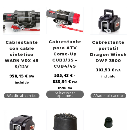
Cabrestante
Cabrestante
Cabrestante
para ATV
con cable
portátil
Come-Up
sintético
Dragon Winch
CUB3/3S –
WARN VRX 45
DWP 3500
CUB4/4S
S/12V
303,53
€
IVA
535,43
€
-
958,15
€
IVA
incluido
883,91
€
IVA
incluido
incluido
Seleccionar
Añadir al carrito
opciones
Añadir al carrito