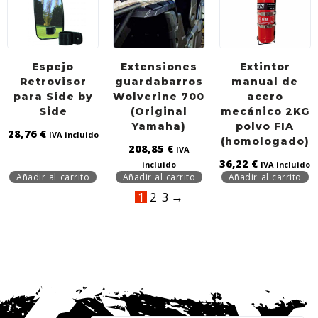
Espejo
Extensiones
Extintor
Retrovisor
guardabarros
manual de
para Side by
Wolverine 700
acero
Side
(Original
mecánico 2KG
Yamaha)
polvo FIA
28,76
€
IVA incluido
(homologado)
208,85
€
IVA
36,22
€
incluido
IVA incluido
Añadir al carrito
Añadir al carrito
Añadir al carrito
1
2
3
→