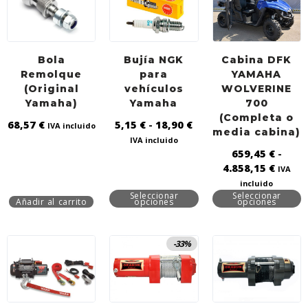
Bola
Bujía NGK
Cabina DFK
Remolque
para
YAMAHA
(Original
vehículos
WOLVERINE
Yamaha)
Yamaha
700
(Completa o
68,57
€
5,15
€
-
18,90
€
IVA incluido
media cabina)
IVA incluido
659,45
€
-
4.858,15
€
IVA
incluido
Seleccionar
Seleccionar
Añadir al carrito
opciones
opciones
-33%