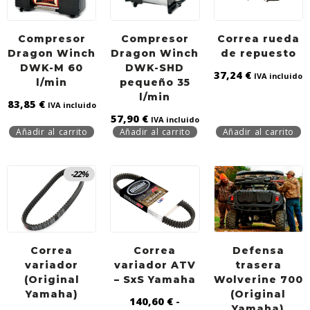
Compresor
Compresor
Correa rueda
Dragon Winch
Dragon Winch
de repuesto
DWK-M 60
DWK-SHD
37,24
€
IVA incluido
l/min
pequeño 35
l/min
83,85
€
IVA incluido
57,90
€
IVA incluido
Añadir al carrito
Añadir al carrito
Añadir al carrito
-22%
Correa
Correa
Defensa
variador
variador ATV
trasera
(Original
– SxS Yamaha
Wolverine 700
Yamaha)
(Original
140,60
€
-
Yamaha)