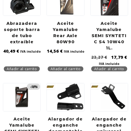
Abrazadera
Aceite
Aceite
soporte barra
Yamalube
Yamalube
de tubo
Rear Axle
SEMI SYNTETI
extraíble
80W90
C S4 10W40
1L.
40,49
€
14,56
€
IVA incluido
IVA incluido
23,27
€
17,79
€
IVA incluido
Añadir al carrito
Añadir al carrito
Añadir al carrito
-18%
Aceite
Alargador de
Alargador de
Yamalube
enganche
enganche