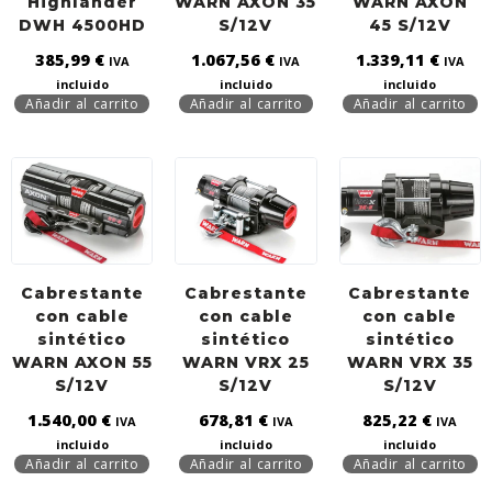
Highlander
WARN AXON 35
WARN AXON
DWH 4500HD
S/12V
45 S/12V
385,99
€
1.067,56
€
1.339,11
€
IVA
IVA
IVA
incluido
incluido
incluido
Añadir al carrito
Añadir al carrito
Añadir al carrito
Cabrestante
Cabrestante
Cabrestante
con cable
con cable
con cable
sintético
sintético
sintético
WARN AXON 55
WARN VRX 25
WARN VRX 35
S/12V
S/12V
S/12V
1.540,00
€
678,81
€
825,22
€
IVA
IVA
IVA
incluido
incluido
incluido
Añadir al carrito
Añadir al carrito
Añadir al carrito