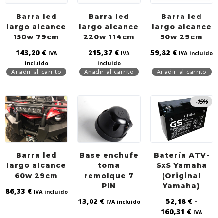
Barra led
Barra led
Barra led
largo alcance
largo alcance
largo alcance
150w 79cm
220w 114cm
50w 29cm
143,20
€
215,37
€
59,82
€
IVA
IVA
IVA incluido
incluido
incluido
Añadir al carrito
Añadir al carrito
Añadir al carrito
-15%
Barra led
Base enchufe
Batería ATV-
largo alcance
toma
SxS Yamaha
60w 29cm
remolque 7
(Original
PIN
Yamaha)
86,33
€
IVA incluido
13,02
€
52,18
€
-
IVA incluido
160,31
€
IVA