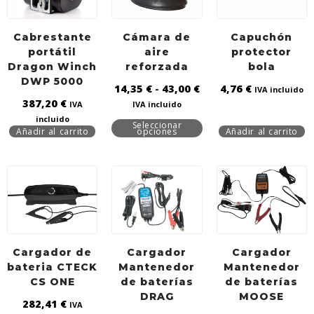
Cabrestante
Cámara de
Capuchón
portátil
aire
protector
Dragon Winch
reforzada
bola
DWP 5000
14,35
€
-
43,00
€
4,76
€
IVA incluido
387,20
€
IVA
IVA incluido
incluido
Seleccionar
Añadir al carrito
opciones
Añadir al carrito
Cargador de
Cargador
Cargador
bateria CTECK
Mantenedor
Mantenedor
CS ONE
de baterías
de baterías
DRAG
MOOSE
282,41
€
IVA