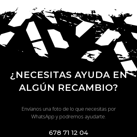
o
e
A
o
r
p
k
p
¿NECESITAS AYUDA EN
ALGÚN RECAMBIO?
Envíanos una foto de lo que necesitas por
WhatsApp y podremos ayudarte.
678 71 12 04