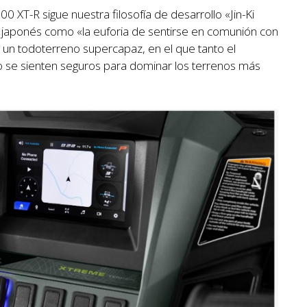
XT-R sigue nuestra filosofía de desarrollo «Jin-Ki
 japonés como «la euforia de sentirse en comunión con
s un todoterreno supercapaz, en el que tanto el
 se sienten seguros para dominar los terrenos más