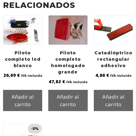
b
t
s
l
RELACIONADOS
o
e
A
o
r
p
k
p
Piloto
Piloto
Catadióptrico
completo led
completo
rectangular
blanco
homologado
adhesivo
grande
26,69
€
4,86
€
IVA incluido
IVA incluido
47,82
€
IVA incluido
Añadir al
Añadir al
Añadir al
carrito
carrito
carrito
-8%