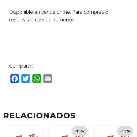
Disponible en tienda online. Para compras o
reservas en tienda, llámenos.
Compartir:
F
T
W
E
a
w
h
m
c
i
a
a
e
t
t
i
b
t
s
l
RELACIONADOS
o
e
A
o
r
p
-15%
-15%