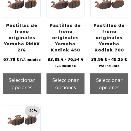
k
p
Pastillas de
Pastillas de
Pastillas de
freno
freno
freno
originales
originales
originales
Yamaha RMAX
Yamaha
Yamaha
2/4
Kodiak 450
Kodiak 700
67,70
€
33,88
€
-
76,54
€
38,96
€
-
49,25
€
IVA incluido
IVA incluido
IVA incluido
Seleccionar
Seleccionar
Seleccionar
opciones
opciones
opciones
-20%