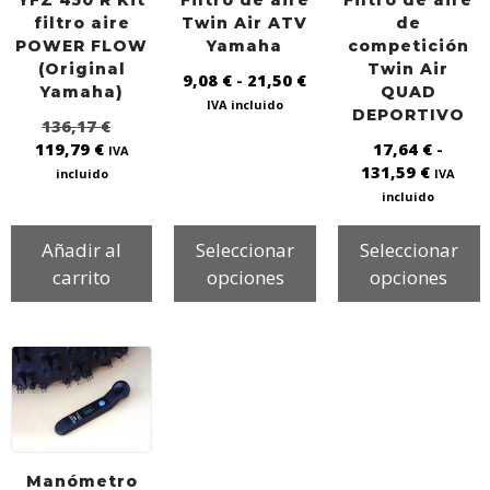
YFZ 450 R Kit
Filtro de aire
Filtro de aire
filtro aire
Twin Air ATV
de
POWER FLOW
Yamaha
competición
(Original
Twin Air
9,08
€
-
21,50
€
Yamaha)
QUAD
IVA incluido
DEPORTIVO
136,17
€
119,79
€
17,64
€
-
IVA
131,59
€
incluido
IVA
incluido
Añadir al
Seleccionar
Seleccionar
carrito
opciones
opciones
Manómetro