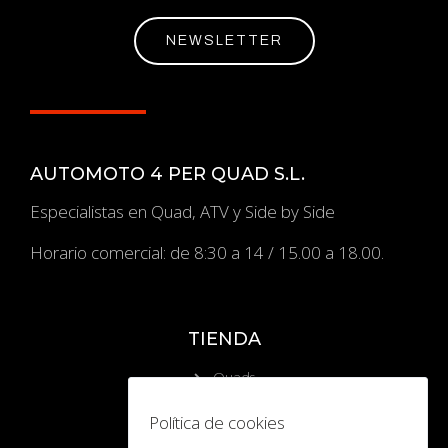
NEWSLETTER
AUTOMOTO 4 PER QUAD S.L.
Especialistas en Quad, ATV y Side by Side
Horario comercial: de 8:30 a 14 / 15.00 a 18.00.
TIENDA
Quads
ATV
Política de cookies
Side by Side (UTV)