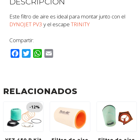
DESCRIPCIÓN
Este filtro de aire es ideal para montar junto con el
DYNOJET PV3
y el escape
TRINITY
Compartir:
F
T
W
E
a
w
h
m
c
i
a
a
e
t
t
i
b
t
s
l
RELACIONADOS
o
e
A
o
r
p
-12%
k
p