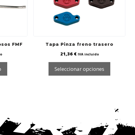
osos FMF
Tapa Pinza freno trasero
21,36
€
do
IVA incluido
o
Seleccionar opciones