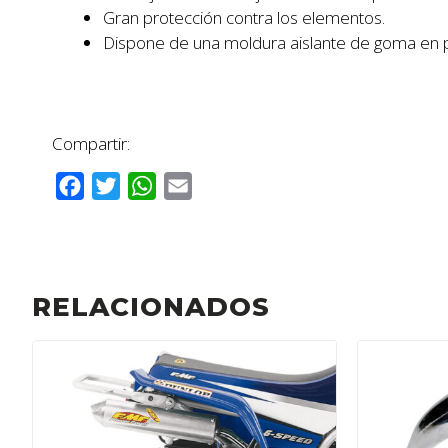
Gran protección contra los elementos.
Dispone de una moldura aislante de goma en pa
Compartir:
F
T
W
E
a
w
h
m
c
i
a
a
e
t
t
i
b
t
s
l
RELACIONADOS
o
e
A
o
r
p
k
p