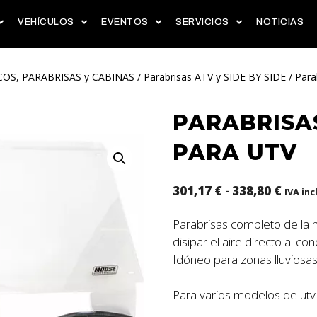
VEHÍCULOS
EVENTOS
SERVICIOS
NOTICIAS
COS, PARABRISAS y CABINAS
/
Parabrisas ATV y SIDE BY SIDE
/ Par
PARABRISA
PARA UTV
301,17
€
-
338,80
€
IVA inc
Parabrisas completo de la
disipar el aire directo al c
Idóneo para zonas lluviosas
Para varios modelos de ut