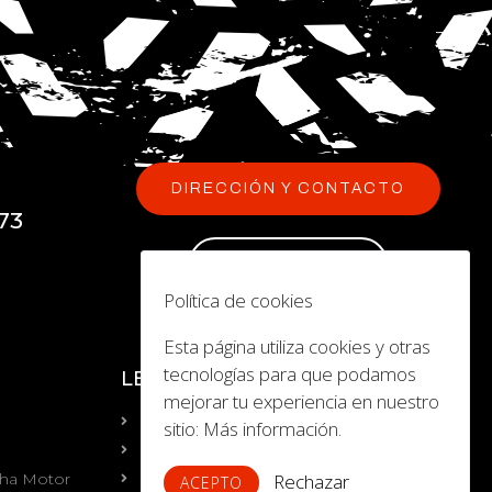
DIRECCIÓN Y CONTACTO
73
NEWSLETTER
Política de cookies
Esta página utiliza cookies y otras
tecnologías para que podamos
LEGAL
mejorar tu experiencia en nuestro
Aviso Legal
sitio:
Más información.
Política de Privacidad
aha Motor
Política de Cookies
Rechazar
ACEPTO