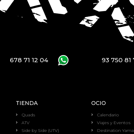
678 71 12 04
93 750 81 
TIENDA
OCIO
Quads
Calendario
ATV
Viajes y Eventos
Side by Side (UTV)
Destination Yam