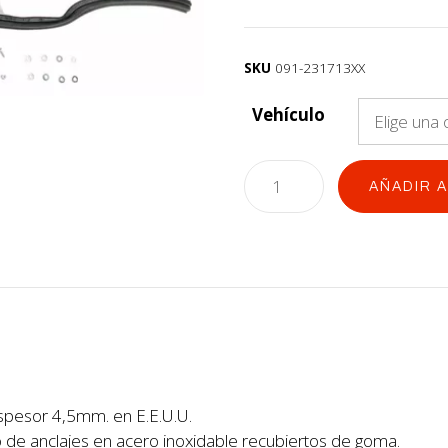
SKU
091-231713XX
Vehículo
AÑADIR 
spesor 4,5mm. en E.E.U.U.
o de anclajes en acero inoxidable recubiertos de goma.