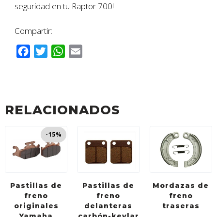
seguridad en tu Raptor 700!
Compartir:
F
T
W
E
a
w
h
m
c
i
a
a
e
t
t
i
b
t
s
l
RELACIONADOS
o
e
A
o
r
p
-15%
k
p
Pastillas de
Pastillas de
Mordazas de
freno
freno
freno
originales
delanteras
traseras
Yamaha
carbón-kevlar