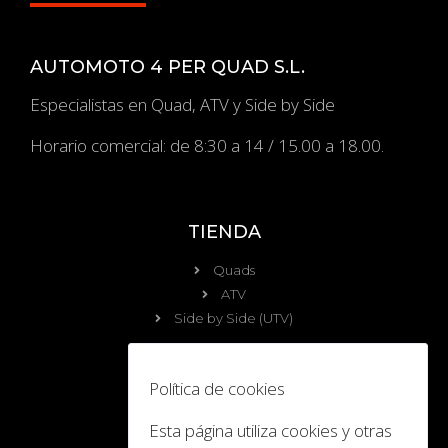
AUTOMOTO 4 PER QUAD S.L.
Especialistas en Quad, ATV y Side by Side
Horario comercial: de 8:30 a 14 / 15.00 a 18.00.
TIENDA
Quads
ATV
Side by Side (UTV)
OCIO
Política de cookies
Calendario
Esta página utiliza cookies y otras
Viajes y Eventos