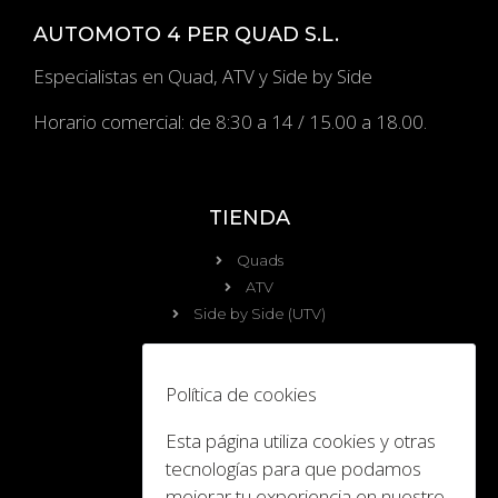
AUTOMOTO 4 PER QUAD S.L.
Especialistas en Quad, ATV y Side by Side
Horario comercial: de 8:30 a 14 / 15.00 a 18.00.
TIENDA
Quads
ATV
Side by Side (UTV)
OCIO
Política de cookies
Calendario
Esta página utiliza cookies y otras
Viajes y Eventos
Destination Yamaha Motor
tecnologías para que podamos
Galeria de Fotos
mejorar tu experiencia en nuestro