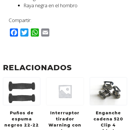
Raya negra en el hombro
Compartir:
F
T
W
E
a
w
h
m
c
i
a
a
e
t
t
i
b
t
s
l
RELACIONADOS
o
e
A
o
r
p
k
p
Puños de
Interruptor
Enganche
espuma
tirador
cadena 520
negros 22-22
Warning con
Clip 4