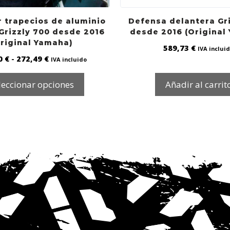
r trapecios de aluminio
Defensa delantera Gri
 Grizzly 700 desde 2016
desde 2016 (Original
riginal Yamaha)
589,73
€
IVA inclui
0
€
-
272,49
€
IVA incluido
leccionar opciones
Añadir al carrit