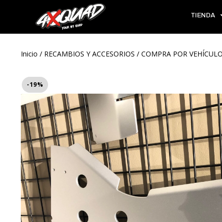
TIENDA
Inicio
/
RECAMBIOS Y ACCESORIOS
/
COMPRA POR VEHÍCUL
-19%