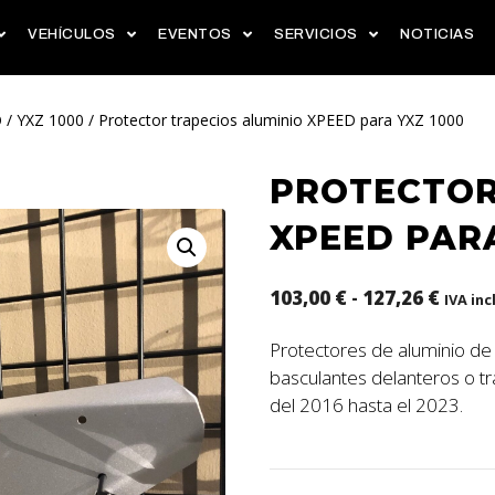
VEHÍCULOS
EVENTOS
SERVICIOS
NOTICIAS
O
/
YXZ 1000
/ Protector trapecios aluminio XPEED para YXZ 1000
PROTECTOR
XPEED PARA
103,00
€
-
127,26
€
IVA inc
Protectores de aluminio de 
basculantes delanteros o t
del 2016 hasta el 2023.