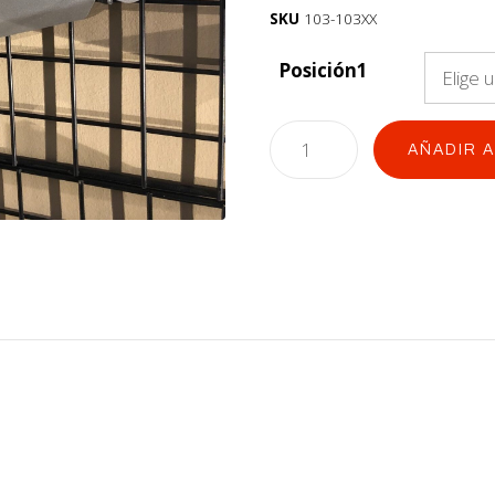
SKU
103-103XX
Posición1
AÑADIR 