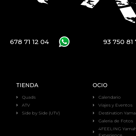
678 71 12 04
93 750 81 
TIENDA
OCIO
Quads
Calendario
ATV
Viajes y Eventos
Side by Side (UTV)
Destination Yam
Galeria de Fotos
4FEELING Yama
Experience