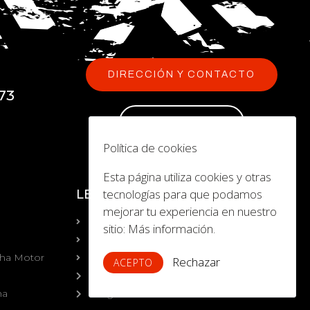
DIRECCIÓN Y CONTACTO
73
NEWSLETTER
Política de cookies
Esta página utiliza cookies y otras
tecnologías para que podamos
LEGAL
mejorar tu experiencia en nuestro
Aviso Legal
sitio:
Más información.
Política de Privacidad
aha Motor
Política de Cookies
Rechazar
ACEPTO
Sobre nosotros
ha
Preguntas frecuentes