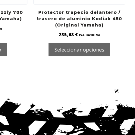
zzly 700
Protector trapecio delantero /
 Yamaha)
trasero de aluminio Kodiak 450
(Original Yamaha)
do
235,68
€
IVA incluido
o
Seleccionar opciones