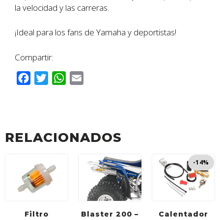
la velocidad y las carreras.
¡Ideal para los fans de Yamaha y deportistas!
Compartir:
F
T
W
E
a
w
h
m
c
i
a
a
e
t
t
i
b
t
s
l
RELACIONADOS
o
e
A
o
r
p
-14%
k
p
Filtro
Blaster 200 –
Calentador