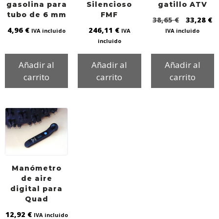
gasolina para
Silencioso
gatillo ATV
tubo de 6 mm
FMF
38,65
€
33,28
€
4,96
€
246,11
€
IVA incluido
IVA
IVA incluido
incluido
Añadir al
Añadir al
Añadir al
carrito
carrito
carrito
Manómetro
de aire
digital para
Quad
12,92
€
IVA incluido