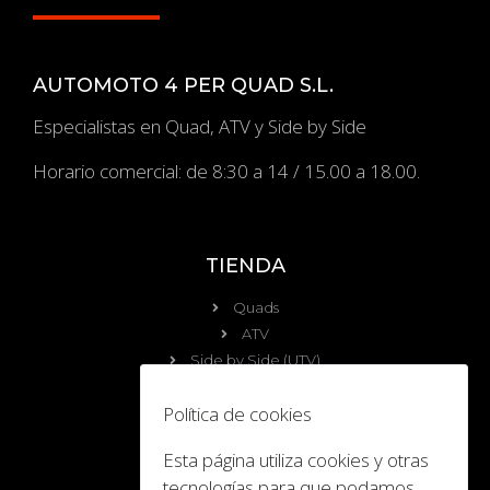
AUTOMOTO 4 PER QUAD S.L.
Especialistas en Quad, ATV y Side by Side
Horario comercial: de 8:30 a 14 / 15.00 a 18.00.
TIENDA
Quads
ATV
Side by Side (UTV)
OCIO
Política de cookies
Calendario
Esta página utiliza cookies y otras
Viajes y Eventos
tecnologías para que podamos