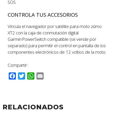
SOS.
CONTROLA TUS ACCESORIOS
Vincula el navegador por satélite para moto zūmo
XT2 con la caja de conmutación digital
Garmin PowerSwitch compatible (se vende por
separado) para permitir el control en pantalla de los
componentes electrónicos de 12 voltios de la moto.
Compartir:
F
T
W
E
a
w
h
m
c
i
a
a
e
t
t
i
b
t
s
l
RELACIONADOS
o
e
A