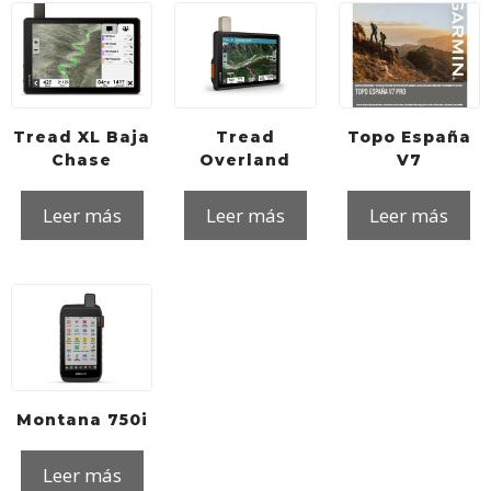
o
r
p
k
p
Tread XL Baja
Tread
Topo España
Chase
Overland
V7
Leer más
Leer más
Leer más
Montana 750i
Leer más