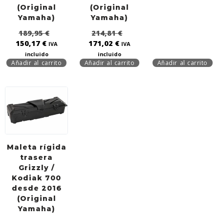
(Original
(Original
Yamaha)
Yamaha)
189,95
€
214,81
€
150,17
€
171,02
€
IVA
IVA
incluido
incluido
Añadir al carrito
Añadir al carrito
Añadir al carrito
Maleta rígida
trasera
Grizzly /
Kodiak 700
desde 2016
(Original
Yamaha)