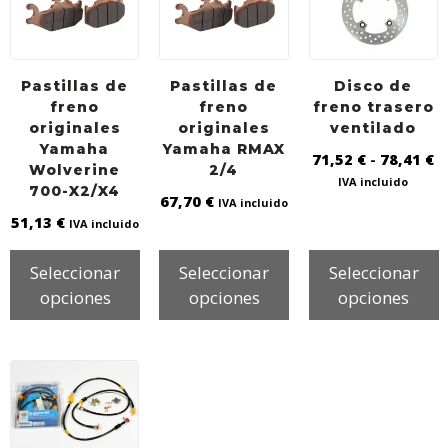
k
p
Pastillas de
Pastillas de
Disco de
freno
freno
freno trasero
originales
originales
ventilado
Yamaha
Yamaha RMAX
71,52
€
-
78,41
€
Wolverine
2/4
IVA incluido
700-X2/X4
67,70
€
IVA incluido
51,13
€
IVA incluido
Seleccionar
Seleccionar
Seleccionar
opciones
opciones
opciones