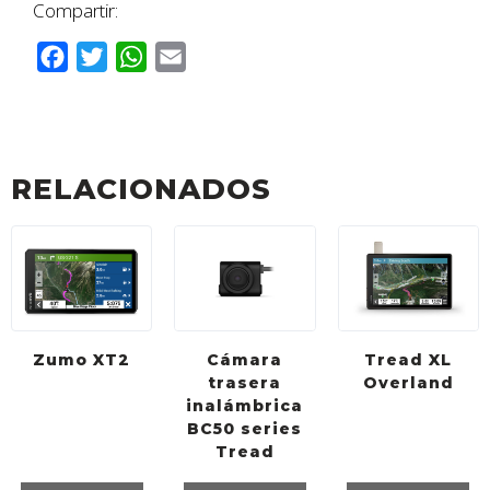
Compartir:
F
T
W
E
a
w
h
m
c
i
a
a
e
t
t
i
b
t
s
l
RELACIONADOS
o
e
A
o
r
p
k
p
Zumo XT2
Cámara
Tread XL
trasera
Overland
inalámbrica
BC50 series
Tread