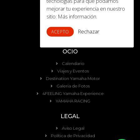
tecnologías para que podamos
mejorar tu experiencia en nuestro
TIENDA
sitio:
Más información.
Quads
ATV
Rechazar
ACEPTO
Side by Side (UTV)
OCIO
Calendario
Viajes y Eventos
Destination Yamaha Motor
Galeria de Fotos
4FEELING Yamaha Experience
YAMAHA RACING
LEGAL
Aviso Legal
Política de Privacidad