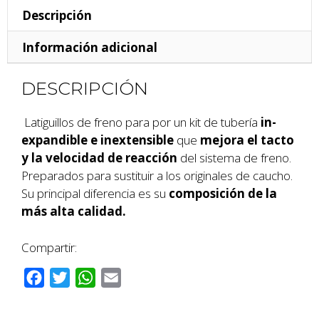
Descripción
Información adicional
DESCRIPCIÓN
Latiguillos de freno para por un kit de tubería
in-
expandible e inextensible
que
mejora el tacto
y la velocidad de reacción
del sistema de freno.
Preparados para sustituir a los originales de caucho.
Su principal diferencia es su
composición de la
más alta calidad.
Compartir:
F
T
W
E
a
w
h
m
c
i
a
a