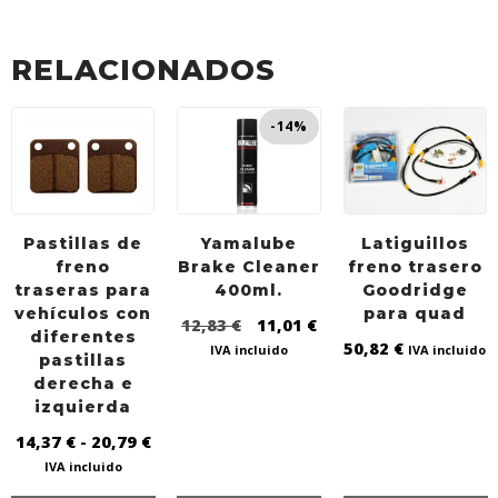
e
t
t
i
b
t
s
l
RELACIONADOS
o
e
A
o
r
p
-14%
k
p
Pastillas de
Yamalube
Latiguillos
freno
Brake Cleaner
freno trasero
traseras para
400ml.
Goodridge
vehículos con
para quad
12,83
€
11,01
€
diferentes
50,82
€
IVA incluido
IVA incluido
pastillas
derecha e
izquierda
14,37
€
-
20,79
€
IVA incluido