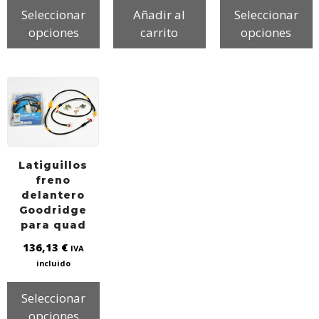
Seleccionar
Añadir al
Seleccionar
opciones
carrito
opciones
Latiguillos
freno
delantero
Goodridge
para quad
136,13
€
IVA
incluido
Seleccionar
opciones