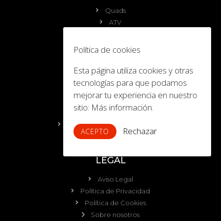
Quads
ATV
Side by Side (UTV)
Política de cookies
OCIO
Esta página utiliza cookies y otras
Calendario
tecnologías para que podamos
Viajes y Eventos
mejorar tu experiencia en nuestro
Destination Yamaha Motor
sitio:
Más información.
Galeria de Fotos
4FEELING Yamaha Experience
Rechazar
ACEPTO
YAMAHA RACING
LEGAL
Aviso Legal
Política de Privacidad
Política de Cookies
Sobre nosotros