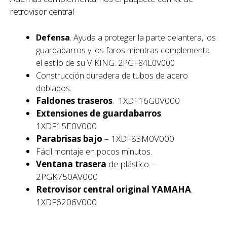
retrovisor central
Defensa
. Ayuda a proteger la parte delantera, los
guardabarros y los faros mientras complementa
el estilo de su VIKING. 2PGF84L0V000
Construcción duradera de tubos de acero
doblados.
Faldones traseros
. 1XDF16G0V000
Extensiones de guardabarros
.
1XDF15E0V000
Parabrisas bajo
– 1XDF83M0V000
Fácil montaje en pocos minutos.
Ventana trasera
de plástico –
2PGK750AV000
Retrovisor central original YAMAHA
.
1XDF6206V000