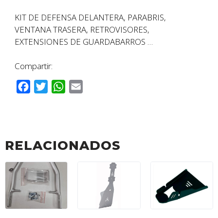
KIT DE DEFENSA DELANTERA, PARABRIS,
VENTANA TRASERA, RETROVISORES,
EXTENSIONES DE GUARDABARROS …
Compartir:
F
T
W
E
a
w
h
m
c
i
a
a
e
t
t
i
b
t
s
l
RELACIONADOS
o
e
A
o
r
p
k
p