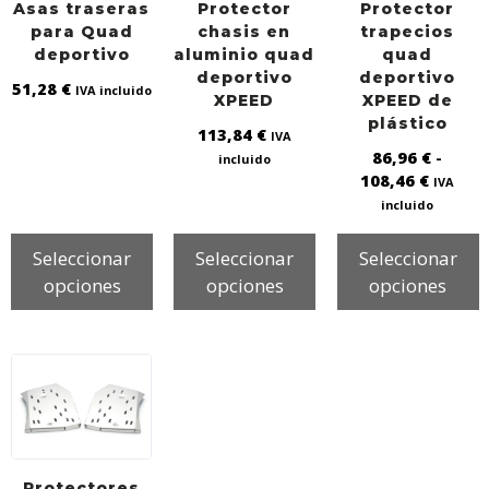
Asas traseras
Protector
Protector
para Quad
chasis en
trapecios
deportivo
aluminio quad
quad
deportivo
deportivo
51,28
€
IVA incluido
XPEED
XPEED de
plástico
113,84
€
IVA
86,96
€
-
incluido
108,46
€
IVA
incluido
Seleccionar
Seleccionar
Seleccionar
opciones
opciones
opciones
Protectores